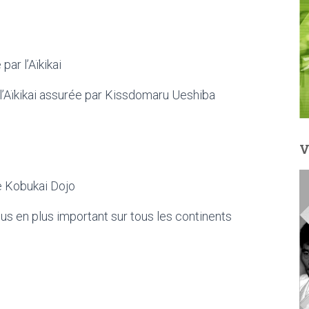
ar l’Aïkikai
 l’Aïkikai assurée par Kissdomaru Ueshiba
V
e Kobukai Dojo
us en plus important sur tous les continents