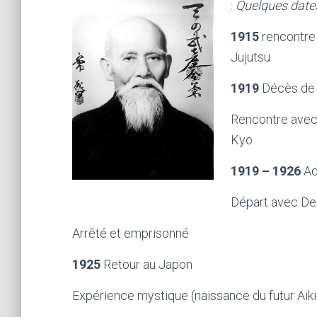
:
Quelques date
1915
rencontre 
Jujutsu
1919
Décès de 
Rencontre avec
Kyo
1919 – 1926
Ad
Départ avec De
Arrêté et emprisonné
1925
Retour au Japon
Expérience mystique (naissance du futur Aik