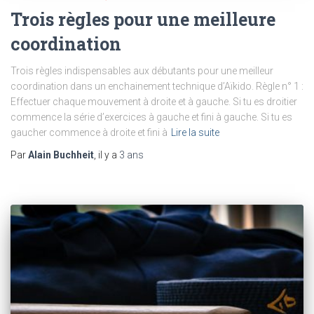
Trois règles pour une meilleure
coordination
Trois règles indispensables aux débutants pour une meilleur
coordination dans un enchainement technique d’Aïkido. Règle n° 1 :
Effectuer chaque mouvement à droite et à gauche. Si tu es droitier
commence la série d’exercices à gauche et fini à gauche. Si tu es
gaucher commence à droite et fini à
Lire la suite
Par
Alain Buchheit
, il y a
3 ans