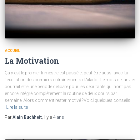
ACCUEIL
La Motivation
Ça y est le premier trimestre est passé et peut-être aussi avec lui
l’excitation des premiers entraînements d’Aïkido. Le mois de janvier
pourrait être une période délicate pour les débutants qui n’ont pas
encore intégré complètement la routine de deux cours par
semaine. Alors comment rester motivé ?Voici quelques conseils
Lire la suite
Par
Alain Buchheit
, il y a
4 ans