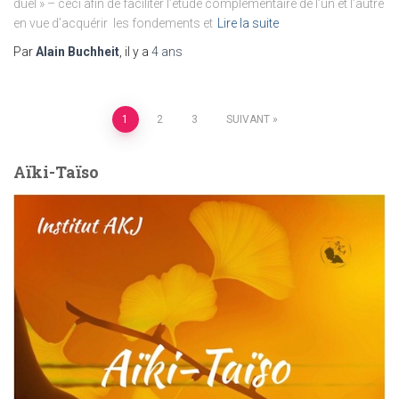
duel » – ceci afin de faciliter l’étude complémentaire de l’un et l’autre
en vue d’acquérir les fondements et
Lire la suite
Par
Alain Buchheit
, il y a
4 ans
Pagination
1
2
3
SUIVANT
des
Aïki-Taïso
publications