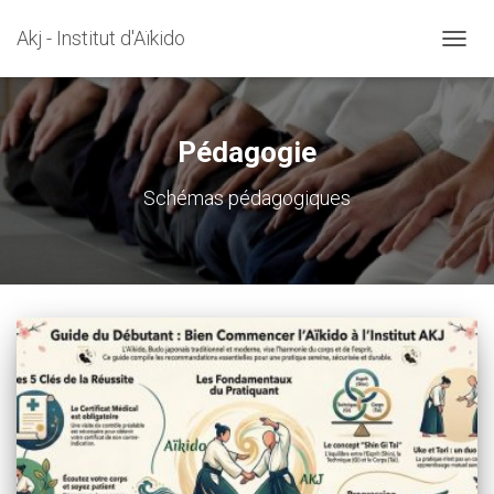
Akj - Institut d'Aïkido
OUVRI
Pédagogie
Schémas pédagogiques