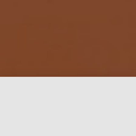
L'Aïkido AKJ c'est plus de 35 ans
d'expérience au service du sport,
des Arts Martiaux et de l'Aïkido
Info pratique