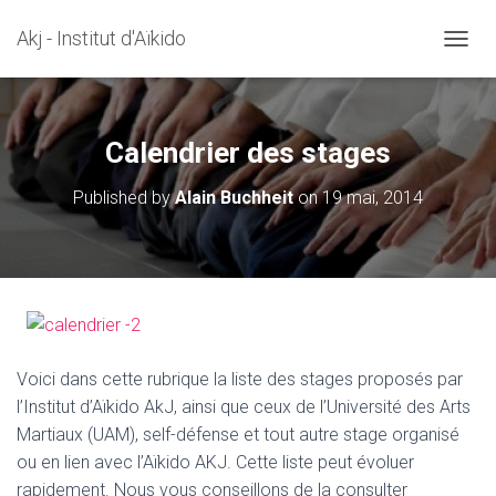
Akj - Institut d'Aïkido
OUVRI
Calendrier des stages
Published by
Alain Buchheit
on
19 mai, 2014
Voici dans cette rubrique la liste des stages proposés par
l’Institut d’Aïkido AkJ, ainsi que ceux de l’Université des Arts
Martiaux (UAM), self-défense et tout autre stage organisé
ou en lien avec l’Aïkido AKJ. Cette liste peut évoluer
rapidement. Nous vous conseillons de la consulter