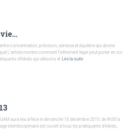
 vie…
ntre concentration, précision, adresse et équilibre qui donne
ue! L’artiste montre comment l’infiniment léger peut porter en soi
tiquants d’Aïkido qui utilisons et
Lire la suite
13
 UAM aura lieu à Nice le dimanche 15 décembre 2013, de 9h30 à
e interdisciplinaire est ouvert à tous les pratiquants d’Aïkido,