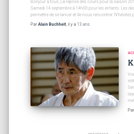
Bonjour à tous, La reprise des cours pour la saison 20
Samedi 14 septembre à 14h00 pour les enfants. Les de
permettre de se lancer et de nous rencontrer. N’hésitez 
Par
Alain Buchheit
, il y a
13 ans
ACC
K
Voi
int
Sen
laq
mét
Pa