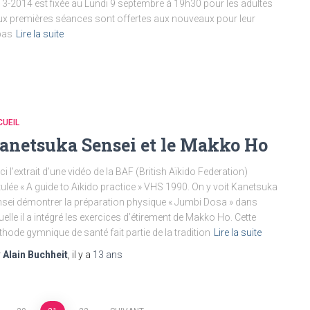
13-2014 est fixée au Lundi 9 septembre à 19h30 pour les adultes
ux premières séances sont offertes aux nouveaux pour leur
pas
Lire la suite
UEIL
anetsuka Sensei et le Makko Ho
ci l’extrait d’une vidéo de la BAF (British Aïkido Federation)
itulée « A guide to Aïkido practice » VHS 1990. On y voit Kanetsuka
sei démontrer la préparation physique « Jumbi Dosa » dans
uelle il a intégré les exercices d’étirement de Makko Ho. Cette
hode gymnique de santé fait partie de la tradition
Lire la suite
r
Alain Buchheit
, il y a
13 ans