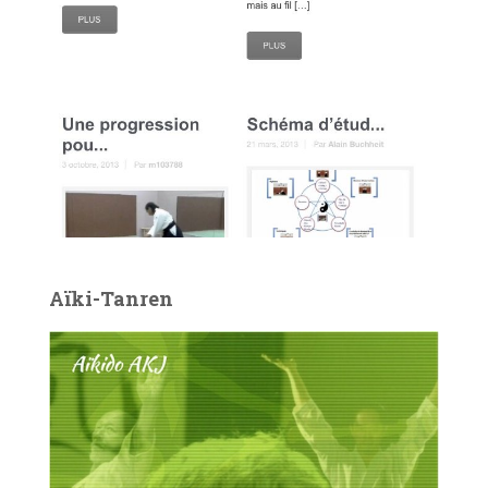
Aïki-Tanren