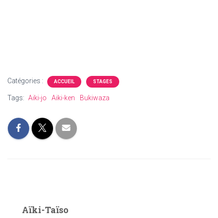
Catégories :
ACCUEIL
STAGES
Tags:
Aiki-jo
Aiki-ken
Bukiwaza
Aïki-Taïso