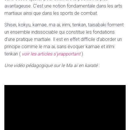
avantageuse. C’est une notion fondamentale dans les arts
martiaux ainsi que dans les sports de combat.
Shisei, kokyu, kamae, ma ai, irimi, tenkan, taisabaki forment
un ensemble indissociable qui constitue les fondations
d’une pratique martiale. Il est en effet difficile d’aborder un
principe comme le ma ai, sans évoquer kamae et irimi
tenkan (
voir les articles s’y
rapportant
)
.
Une vidéo pédagogique sur le Ma aï en karaté
: