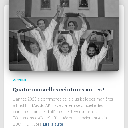
ACCUEIL
Quatre nouvelles ceintures noires !
L’année 2026 a commencé de la plus belle des manières
à l’Institut d’Aïkido AKJ, avec la remise officielle des
ceintures noires et diplômes de l’UFA (Union des
Fédérations d’Aïkido) effectuée par l’enseignant Alain
BUCHHEIT. Lors
Lire la suite