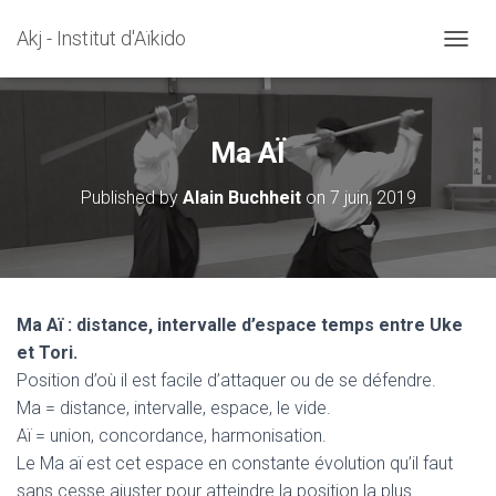
Akj - Institut d'Aïkido
OUVRI
Ma AÏ
Published by
Alain Buchheit
on
7 juin, 2019
Ma Aï : distance, intervalle d’espace temps entre Uke
et Tori.
Position d’où il est facile d’attaquer ou de se défendre.
Ma = distance, intervalle, espace, le vide.
Aï = union, concordance, harmonisation.
Le Ma aï est cet espace en constante évolution qu’il faut
sans cesse ajuster pour atteindre la position la plus