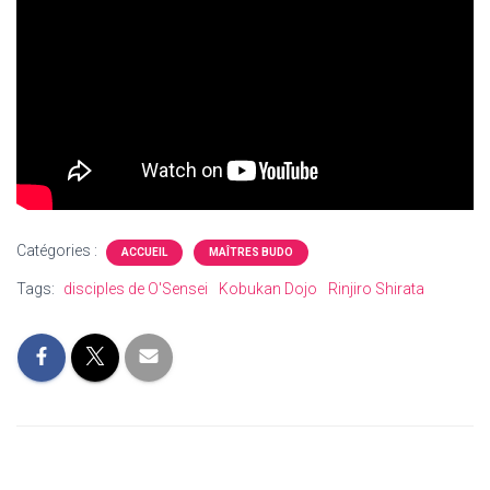
Catégories :
ACCUEIL
MAÎTRES BUDO
Tags:
disciples de O'Sensei
Kobukan Dojo
Rinjiro Shirata