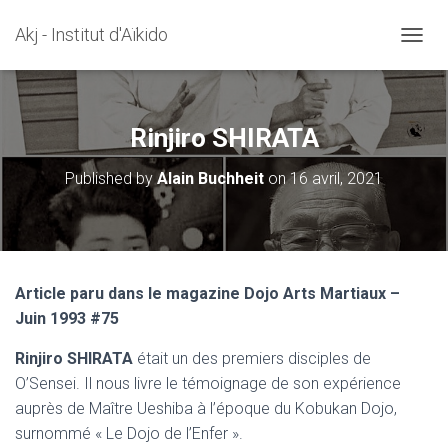
Akj - Institut d'Aïkido
OUVRI
Rinjiro SHIRATA
Published by
Alain Buchheit
on
16 avril, 2021
Article paru dans le magazine Dojo Arts Martiaux –
Juin 1993 #75
Rinjiro SHIRATA
était un des premiers disciples de
O’Sensei. Il nous livre le témoignage de son expérience
auprès de Maître Ueshiba à l’époque du Kobukan Dojo,
surnommé « Le Dojo de l’Enfer ».