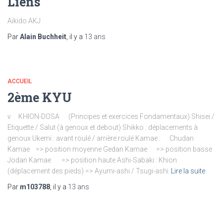
Liens
Aïkido AKJ
Par
Alain Buchheit
, il y a
13 ans
ACCUEIL
2ème KYU
v KHION-DOSA (Principes et exercices Fondamentaux) Shisei /
Etiquette / Salut (à genoux et debout) Shikko : déplacements à
genoux Ukemi : avant roulé / arrière roulé Kamae : Chudan
Kamae => position moyenne Gedan Kamae => position basse
Jodan Kamae => position haute Ashi-Sabaki : Khion
(déplacement des pieds) => Ayumi-ashi / Tsugi-ashi
Lire la suite
Par
m103788
, il y a
13 ans