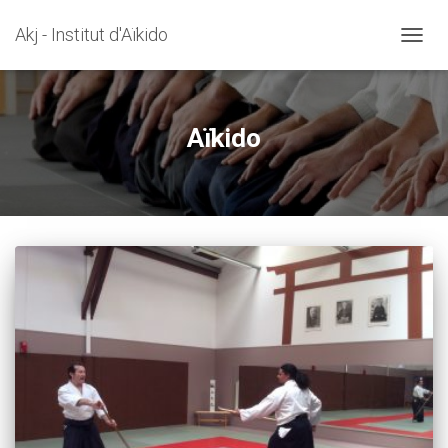
Akj - Institut d'Aïkido
OUVRI
Aïkido