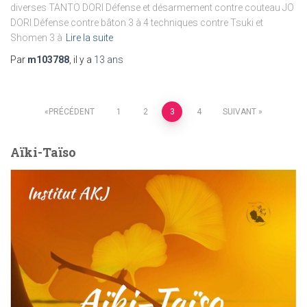
diverses TANTO DORI Défense et désarmement contre couteau JO
DORI Défense contre bâton 3 à 4 techniques contre Tsuki et
Shomen 3 à
Lire la suite
Par
m103788
, il y a
13 ans
Pagination
PRÉCÉDENT
1
2
3
4
SUIVANT
des
Aïki-Taïso
publications