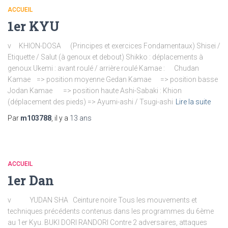
ACCUEIL
1er KYU
v KHION-DOSA (Principes et exercices Fondamentaux) Shisei /
Etiquette / Salut (à genoux et debout) Shikko : déplacements à
genoux Ukemi : avant roulé / arrière roulé Kamae : Chudan
Kamae => position moyenne Gedan Kamae => position basse
Jodan Kamae => position haute Ashi-Sabaki : Khion
(déplacement des pieds) => Ayumi-ashi / Tsugi-ashi
Lire la suite
Par
m103788
, il y a
13 ans
ACCUEIL
1er Dan
v YUDAN SHA Ceinture noire Tous les mouvements et
techniques précédents contenus dans les programmes du 6ème
au 1er Kyu. BUKI DORI RANDORI Contre 2 adversaires, attaques